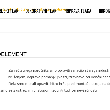
IJSKI TLAKI
DEKORATIVNI TLAKI
PRIPRAVA TLAKA
HIDROI
RIJSKI TLAKI IZ
POLIRAN BETON
FREZANJE BETONA
REJE (POLYUREA)
BRUŠENI BETONSKI TLAKI
PESKANJE BETONA
I TLAKI
EPOKSI PREMAZI
ŠTOKAN BETON
NIVELIRANJE BETONA
ROELEMENT
RETANSKI TLAKI
SAMORAZLIVNI EPOKSI TLAKI
PUR TLAKI V INDUSTRIJI
PRANI BETON
IZVEDBA DILATACIJSKIH
Za večletnega naročnika smo opravili sanacijo starega industr
SKI TLAKI
STIKOV
ANTISTATIČNI EPOKSI TLAKI
PUR TLAKI V POSLOVNIH IN
ZAGLAJEN BETON
brušenjem, odpravo pomanjkljivosti, izravnavo ter končni debel
JAVNIH POVRŠINAH
Dela smo morali opraviti hitro in še pred montažo stroja na d
IJA STARIH
ČISTI PROSTORI
POLIRAN BETON
 smo se z ustreznim pristopom izognili tudi tej nevšečnosti.
TRIJSKIH TLAKOV
HITRO SUŠEČI SISTEMI
EPOKSI TLAKI V KEMIČNO
BRUŠEN BETON
OBREMENJENIH PODROČJIH
ŠPORTNI PODI