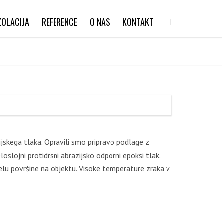
ZOLACIJA
REFERENCE
O NAS
KONTAKT
INDUSTRIJSKI TLAKI
DEKORATIVNI BETONSKI TLAKI
HIDROIZOLACIJA
STANDARD DIN 15185
POLIUREJA
STANDARD DIN 18202
ijskega tlaka. Opravili smo pripravo podlage z
oslojni protidrsni abrazijsko odporni epoksi tlak.
elu površine na objektu. Visoke temperature zraka v