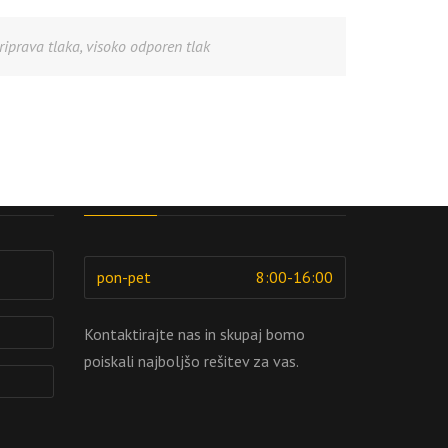
riprava tlaka
,
visoko odporen tlak
Delovni čas
pon-pet
8:00-16:00
Kontaktirajte nas in skupaj bomo
poiskali najboljšo rešitev za vas.