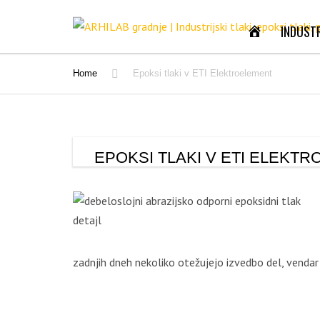
DOMOV
INDUSTR
INDUST
Home
Epoksi tlaki v ETI Elektroelement
POLIU
EPOKS
EPOKSI TLAKI V ETI ELEKT
POLIU
BETON
SANAC
zadnjih dneh nekoliko otežujejo izvedbo del, vendar
INDUS