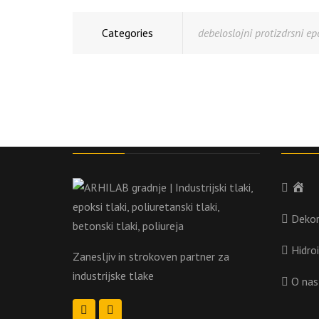
Categories
debeloslojni protizdrsni ep
O nas
Kazal
Do
Dekora
Hidroi
Zanesljiv in strokoven partner za
industrijske tlake
O nas