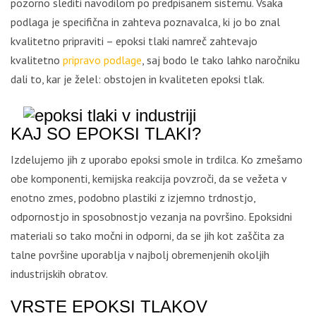
pozorno slediti navodilom po predpisanem sistemu. Vsaka
podlaga je specifična in zahteva poznavalca, ki jo bo znal
kvalitetno pripraviti – epoksi tlaki namreč zahtevajo
kvalitetno
pripravo podlage
, saj bodo le tako lahko naročniku
dali to, kar je želel: obstojen in kvaliteten epoksi tlak.
KAJ SO EPOKSI TLAKI?
Izdelujemo jih z uporabo epoksi smole in trdilca. Ko zmešamo
obe komponenti, kemijska reakcija povzroči, da se vežeta v
enotno zmes, podobno plastiki z izjemno trdnostjo,
odpornostjo in sposobnostjo vezanja na površino. Epoksidni
materiali so tako močni in odporni, da se jih kot zaščita za
talne površine uporablja v najbolj obremenjenih okoljih
industrijskih obratov.
VRSTE EPOKSI TLAKOV