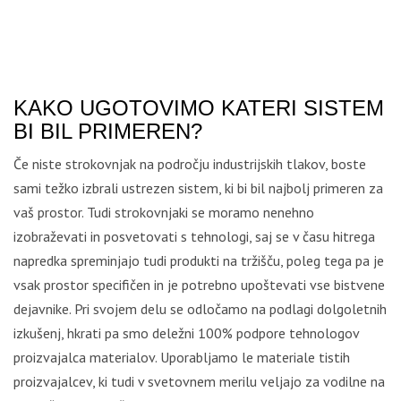
KAKO UGOTOVIMO KATERI SISTEM
BI BIL PRIMEREN?
Če niste strokovnjak na področju industrijskih tlakov, boste
sami težko izbrali ustrezen sistem, ki bi bil najbolj primeren za
vaš prostor. Tudi strokovnjaki se moramo nenehno
izobraževati in posvetovati s tehnologi, saj se v času hitrega
napredka spreminjajo tudi produkti na tržišču, poleg tega pa je
vsak prostor specifičen in je potrebno upoštevati vse bistvene
dejavnike. Pri svojem delu se odločamo na podlagi dolgoletnih
izkušenj, hkrati pa smo deležni 100% podpore tehnologov
proizvajalca materialov. Uporabljamo le materiale tistih
proizvajalcev, ki tudi v svetovnem merilu veljajo za vodilne na