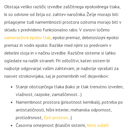
Obstaja veliko različic izvedbe zaščitnega epoksidnega tlaka,
ki so odvisne od želja oz. zahtev naročnika. Želje morajo biti
prilagojene tudi namembnosti prostora oziroma morajo biti v
skladu s predvideno funkcionalno rabo. V osnovi ločimo
samorazlivni epoksi tlak
, epoksi premaz, debeloslojni epoksi
premaz in vodni epoksi. Razlike med njimi so predvsem v
debelini sloja in v načinu izvedbe. Različne sisteme si lahko
ogledate na naših straneh. Pri odločitvi, kateri sistem bi
najbolje odgovarjal vašim zahtevam, je najbolje vprašati za
nasvet strokovnjaka, saj je pomembnih več dejavnikov:
Stanje obstoječega tlaka (kako je tlak trenutno izveden,
vlažnost, razpoke, zamaščenost…)
Namembnost prostora (prisotnost kemikalij, potreba po
antistatičnosti, hišni interier, mehanska odpornost,
protizdrsnost,
čisti prostori
…)
Časovna omejenost (klasični sistemi,
hitro sušeči