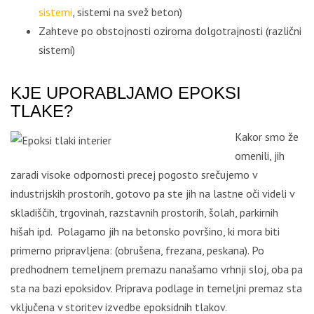
sistemi
, sistemi na svež beton)
Zahteve po obstojnosti oziroma dolgotrajnosti (različni
sistemi)
KJE UPORABLJAMO EPOKSI
TLAKE?
Kakor smo že
omenili, jih
zaradi visoke odpornosti precej pogosto srečujemo v
industrijskih prostorih, gotovo pa ste jih na lastne oči videli v
skladiščih, trgovinah, razstavnih prostorih, šolah, parkirnih
hišah ipd. Polagamo jih na betonsko površino, ki mora biti
primerno pripravljena: (obrušena, frezana, peskana). Po
predhodnem temeljnem premazu nanašamo vrhnji sloj, oba pa
sta na bazi epoksidov. Priprava podlage in temeljni premaz sta
vključena v storitev izvedbe epoksidnih tlakov.